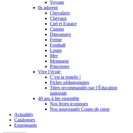
Voyage
Ils adorent
Chevaliers
Chevaux
Ciel et Espace
Cuisine
Dinosaures
Ferme
Football
Loups
Mer
Montagne
Princesses
Vive l’école
C’est la rentrée !
Fiches pédagogiques
Titres recommandés par l’Éducation
nationale
40 ans à lire ensemble
Nos livres iconiques
Nos nouveautés Coups de cœur
Actualités
Catalogues
Enseignants