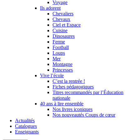
Voyage
Ils adorent
Chevaliers
Chevaux
Ciel et Espace
Cuisine
Dinosaures
Ferme
Football
Loups
Mer
Montagne
Princesses
Vive l’école
C’est la rentrée !
Fiches pédagogiques
Titres recommandés par l’Éducation
nationale
40 ans à lire ensemble
Nos livres iconiques
Nos nouveautés Coups de cœur
Actualités
Catalogues
Enseignants