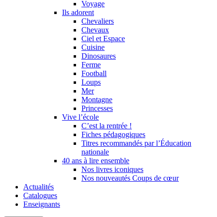
Voyage
Ils adorent
Chevaliers
Chevaux
Ciel et Espace
Cuisine
Dinosaures
Ferme
Football
Loups
Mer
Montagne
Princesses
Vive l’école
C’est la rentrée !
Fiches pédagogiques
Titres recommandés par l’Éducation
nationale
40 ans à lire ensemble
Nos livres iconiques
Nos nouveautés Coups de cœur
Actualités
Catalogues
Enseignants