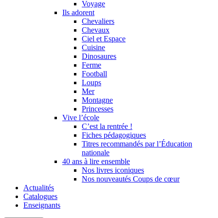
Voyage
Ils adorent
Chevaliers
Chevaux
Ciel et Espace
Cuisine
Dinosaures
Ferme
Football
Loups
Mer
Montagne
Princesses
Vive l’école
C’est la rentrée !
Fiches pédagogiques
Titres recommandés par l’Éducation
nationale
40 ans à lire ensemble
Nos livres iconiques
Nos nouveautés Coups de cœur
Actualités
Catalogues
Enseignants