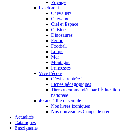
Voyage
Ils adorent
Chevaliers
Chevaux
Ciel et Espace
Cuisine
Dinosaures
Ferme
Football
Loups
Mer
Montagne
Princesses
Vive l’école
C’est la rentrée !
Fiches pédagogiques
Titres recommandés par l’Éducation
nationale
40 ans à lire ensemble
Nos livres iconiques
Nos nouveautés Coups de cœur
Actualités
Catalogues
Enseignants