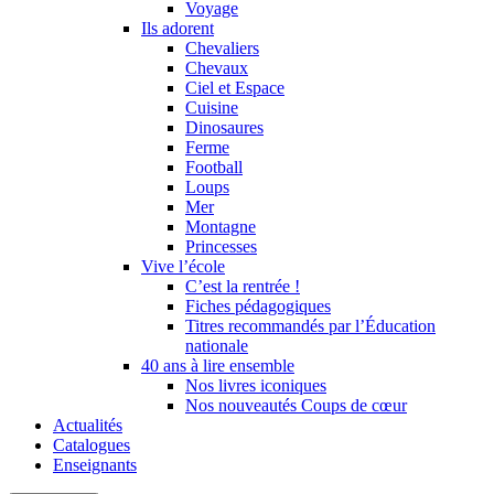
Voyage
Ils adorent
Chevaliers
Chevaux
Ciel et Espace
Cuisine
Dinosaures
Ferme
Football
Loups
Mer
Montagne
Princesses
Vive l’école
C’est la rentrée !
Fiches pédagogiques
Titres recommandés par l’Éducation
nationale
40 ans à lire ensemble
Nos livres iconiques
Nos nouveautés Coups de cœur
Actualités
Catalogues
Enseignants