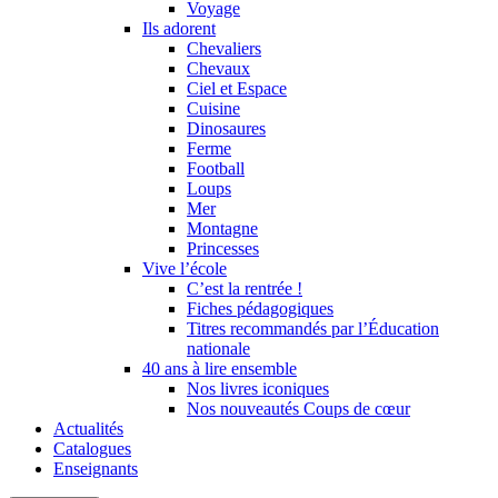
Voyage
Ils adorent
Chevaliers
Chevaux
Ciel et Espace
Cuisine
Dinosaures
Ferme
Football
Loups
Mer
Montagne
Princesses
Vive l’école
C’est la rentrée !
Fiches pédagogiques
Titres recommandés par l’Éducation
nationale
40 ans à lire ensemble
Nos livres iconiques
Nos nouveautés Coups de cœur
Actualités
Catalogues
Enseignants