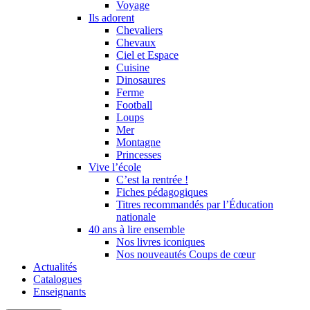
Voyage
Ils adorent
Chevaliers
Chevaux
Ciel et Espace
Cuisine
Dinosaures
Ferme
Football
Loups
Mer
Montagne
Princesses
Vive l’école
C’est la rentrée !
Fiches pédagogiques
Titres recommandés par l’Éducation
nationale
40 ans à lire ensemble
Nos livres iconiques
Nos nouveautés Coups de cœur
Actualités
Catalogues
Enseignants