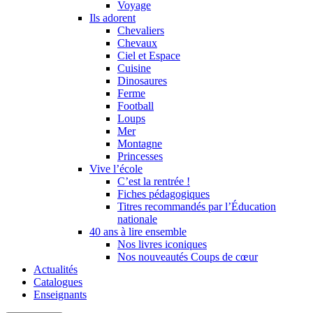
Voyage
Ils adorent
Chevaliers
Chevaux
Ciel et Espace
Cuisine
Dinosaures
Ferme
Football
Loups
Mer
Montagne
Princesses
Vive l’école
C’est la rentrée !
Fiches pédagogiques
Titres recommandés par l’Éducation
nationale
40 ans à lire ensemble
Nos livres iconiques
Nos nouveautés Coups de cœur
Actualités
Catalogues
Enseignants