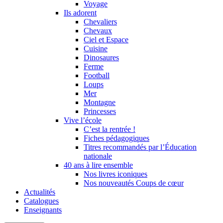
Voyage
Ils adorent
Chevaliers
Chevaux
Ciel et Espace
Cuisine
Dinosaures
Ferme
Football
Loups
Mer
Montagne
Princesses
Vive l’école
C’est la rentrée !
Fiches pédagogiques
Titres recommandés par l’Éducation
nationale
40 ans à lire ensemble
Nos livres iconiques
Nos nouveautés Coups de cœur
Actualités
Catalogues
Enseignants