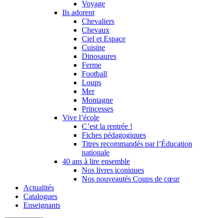
Voyage
Ils adorent
Chevaliers
Chevaux
Ciel et Espace
Cuisine
Dinosaures
Ferme
Football
Loups
Mer
Montagne
Princesses
Vive l’école
C’est la rentrée !
Fiches pédagogiques
Titres recommandés par l’Éducation
nationale
40 ans à lire ensemble
Nos livres iconiques
Nos nouveautés Coups de cœur
Actualités
Catalogues
Enseignants