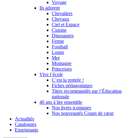
Voyage
Ils adorent
Chevaliers
Chevaux
Ciel et Espace
Cuisine
Dinosaures
Ferme
Football
Loups
Mer
Montagne
Princesses
Vive l’école
C’est la rentrée !
Fiches pédagogiques
Titres recommandés par l’Éducation
nationale
40 ans à lire ensemble
Nos livres iconiques
Nos nouveautés Coups de cœur
Actualités
Catalogues
Enseignants