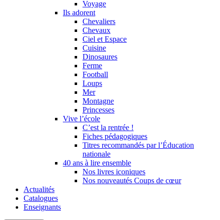
Voyage
Ils adorent
Chevaliers
Chevaux
Ciel et Espace
Cuisine
Dinosaures
Ferme
Football
Loups
Mer
Montagne
Princesses
Vive l’école
C’est la rentrée !
Fiches pédagogiques
Titres recommandés par l’Éducation
nationale
40 ans à lire ensemble
Nos livres iconiques
Nos nouveautés Coups de cœur
Actualités
Catalogues
Enseignants