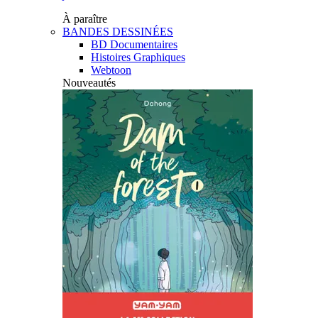
À paraître
BANDES DESSINÉES
BD Documentaires
Histoires Graphiques
Webtoon
Nouveautés