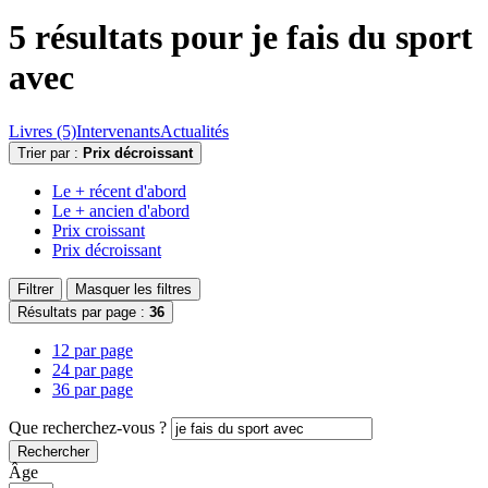
5 résultats pour
je fais du sport
avec
Livres (5)
Intervenants
Actualités
Trier par :
Prix décroissant
Le + récent d'abord
Le + ancien d'abord
Prix croissant
Prix décroissant
Filtrer
Masquer les filtres
Résultats par page :
36
12 par page
24 par page
36 par page
Que recherchez-vous ?
Rechercher
Âge