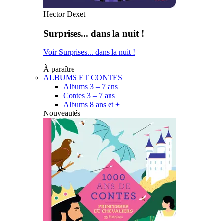
Hector Dexet
Surprises... dans la nuit !
Voir Surprises... dans la nuit !
À paraître
ALBUMS ET CONTES
Albums 3 – 7 ans
Contes 3 – 7 ans
Albums 8 ans et +
Nouveautés