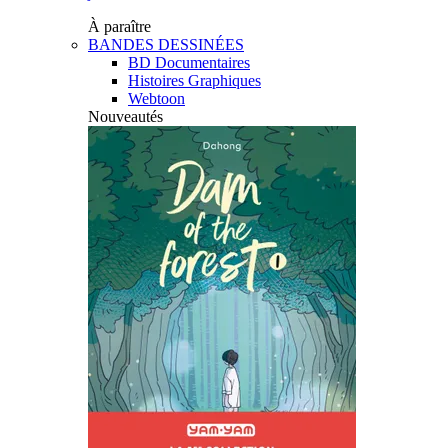
À paraître
BANDES DESSINÉES
BD Documentaires
Histoires Graphiques
Webtoon
Nouveautés