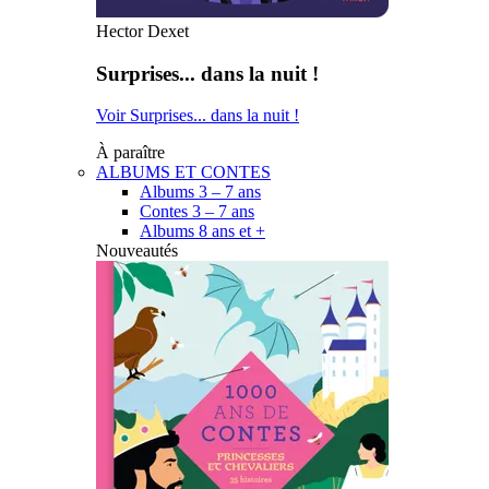
Hector Dexet
Surprises... dans la nuit !
Voir Surprises... dans la nuit !
À paraître
ALBUMS ET CONTES
Albums 3 – 7 ans
Contes 3 – 7 ans
Albums 8 ans et +
Nouveautés