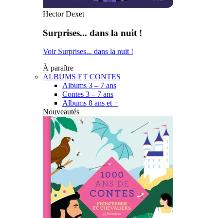
Hector Dexet
Surprises... dans la nuit !
Voir Surprises... dans la nuit !
À paraître
ALBUMS ET CONTES
Albums 3 – 7 ans
Contes 3 – 7 ans
Albums 8 ans et +
Nouveautés