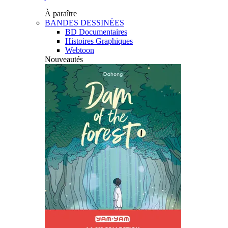
À paraître
BANDES DESSINÉES
BD Documentaires
Histoires Graphiques
Webtoon
Nouveautés