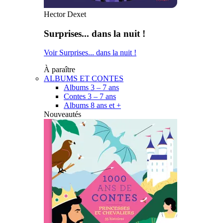
Hector Dexet
Surprises... dans la nuit !
Voir Surprises... dans la nuit !
À paraître
ALBUMS ET CONTES
Albums 3 – 7 ans
Contes 3 – 7 ans
Albums 8 ans et +
Nouveautés