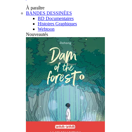
À paraître
BANDES DESSINÉES
BD Documentaires
Histoires Graphiques
Webtoon
Nouveautés