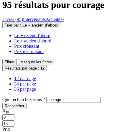
95 résultats pour
courage
Livres (95)
Intervenants
Actualités
Trier par :
Le + ancien d'abord
Le + récent d'abord
Le + ancien d'abord
Prix croissant
Prix décroissant
Filtrer
Masquer les filtres
Résultats par page :
12
12 par page
24 par page
36 par page
Que recherchez-vous ?
Rechercher
Âge
Prix