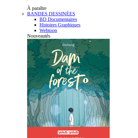
À paraître
BANDES DESSINÉES
BD Documentaires
Histoires Graphiques
Webtoon
Nouveautés