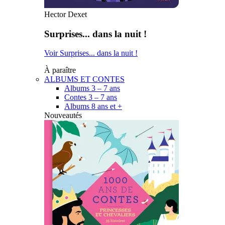
Hector Dexet
Surprises... dans la nuit !
Voir Surprises... dans la nuit !
À paraître
ALBUMS ET CONTES
Albums 3 – 7 ans
Contes 3 – 7 ans
Albums 8 ans et +
Nouveautés