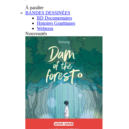
À paraître
BANDES DESSINÉES
BD Documentaires
Histoires Graphiques
Webtoon
Nouveautés