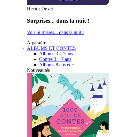
Hector Dexet
Surprises... dans la nuit !
Voir Surprises... dans la nuit !
À paraître
ALBUMS ET CONTES
Albums 3 – 7 ans
Contes 3 – 7 ans
Albums 8 ans et +
Nouveautés