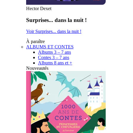
Hector Dexet
Surprises... dans la nuit !
Voir Surprises... dans la nuit !
À paraître
ALBUMS ET CONTES
Albums 3 – 7 ans
Contes 3 – 7 ans
Albums 8 ans et +
Nouveautés