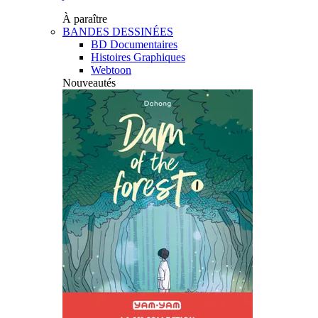
À paraître
BANDES DESSINÉES
BD Documentaires
Histoires Graphiques
Webtoon
Nouveautés