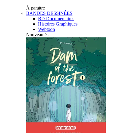
À paraître
BANDES DESSINÉES
BD Documentaires
Histoires Graphiques
Webtoon
Nouveautés