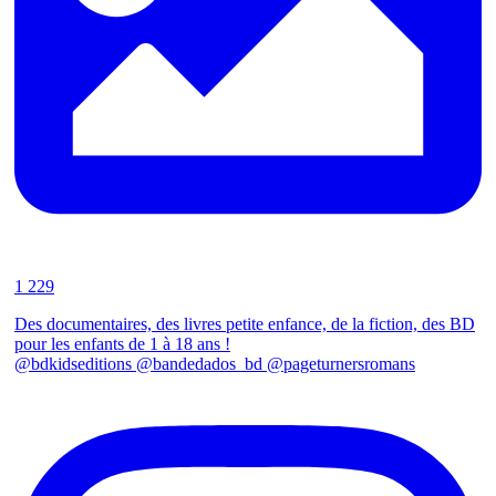
1 229
Des documentaires, des livres petite enfance, de la fiction, des BD
pour les enfants de 1 à 18 ans !
@bdkidseditions @bandedados_bd @pageturnersromans