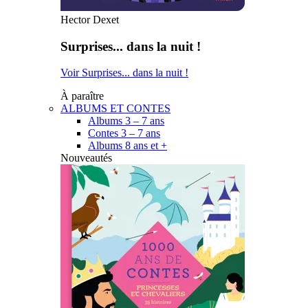
Hector Dexet
Surprises... dans la nuit !
Voir Surprises... dans la nuit !
À paraître
ALBUMS ET CONTES
Albums 3 – 7 ans
Contes 3 – 7 ans
Albums 8 ans et +
Nouveautés