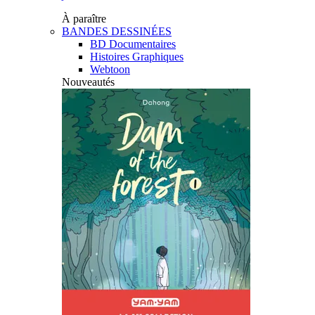
À paraître
BANDES DESSINÉES
BD Documentaires
Histoires Graphiques
Webtoon
Nouveautés