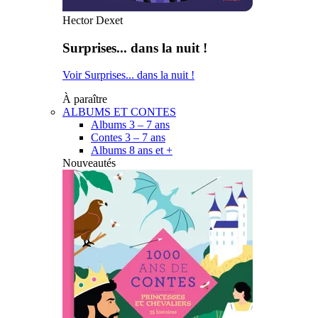
Hector Dexet
Surprises... dans la nuit !
Voir Surprises... dans la nuit !
À paraître
ALBUMS ET CONTES
Albums 3 – 7 ans
Contes 3 – 7 ans
Albums 8 ans et +
Nouveautés