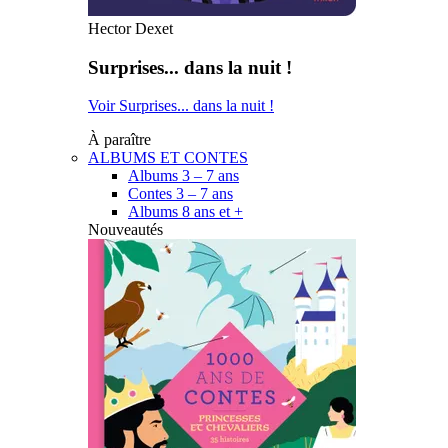
Hector Dexet
Surprises... dans la nuit !
Voir Surprises... dans la nuit !
À paraître
ALBUMS ET CONTES
Albums 3 – 7 ans
Contes 3 – 7 ans
Albums 8 ans et +
Nouveautés