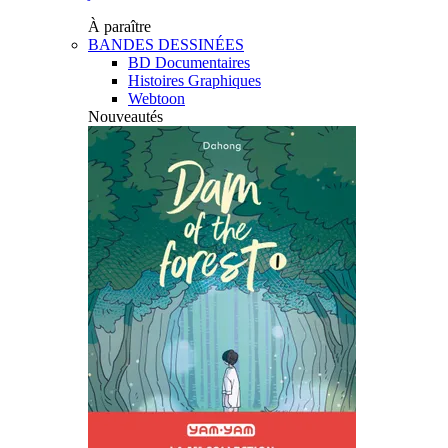
À paraître
BANDES DESSINÉES
BD Documentaires
Histoires Graphiques
Webtoon
Nouveautés