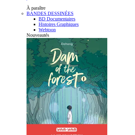
À paraître
BANDES DESSINÉES
BD Documentaires
Histoires Graphiques
Webtoon
Nouveautés