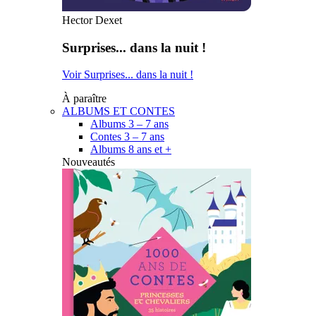
Hector Dexet
Surprises... dans la nuit !
Voir Surprises... dans la nuit !
À paraître
ALBUMS ET CONTES
Albums 3 – 7 ans
Contes 3 – 7 ans
Albums 8 ans et +
Nouveautés