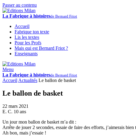
Passer au contenu
La Fabrique à histoires
de Bernard Friot
Accueil
Fabrique ton texte
Lis les textes
Pour les Profs
Mais qui est Bernard Friot ?
Enseignants
Menu
La Fabrique à histoires
de Bernard Friot
Accueil
Actualités
Le ballon de basket
Le ballon de basket
22 mars 2021
E. C. 10 ans
Un jour mon ballon de basket m’a dit :
Arrête de jouer 2 secondes, essaie de faire des efforts, j’aimerais bien
Ah bon, mais j’essaie !