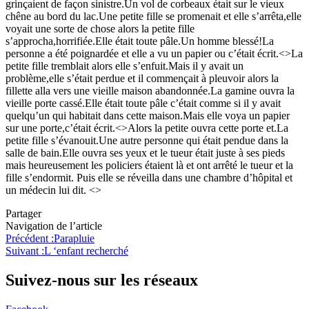
grinçaient de façon sinistre.Un vol de corbeaux était sur le vieux
chêne au bord du lac.Une petite fille se promenait et elle s’arrêta,elle
voyait une sorte de chose alors la petite fille
s’approcha,horrifiée.Elle était toute pâle.Un homme blessé!La
personne a été poignardée et elle a vu un papier ou c’était écrit.<>La
petite fille tremblait alors elle s’enfuit.Mais il y avait un
problème,elle s’était perdue et il commençait à pleuvoir alors la
fillette alla vers une vieille maison abandonnée.La gamine ouvra la
vieille porte cassé.Elle était toute pâle c’était comme si il y avait
quelqu’un qui habitait dans cette maison.Mais elle voya un papier
sur une porte,c’était écrit.<>Alors la petite ouvra cette porte et.La
petite fille s’évanouit.Une autre personne qui était pendue dans la
salle de bain.Elle ouvra ses yeux et le tueur était juste à ses pieds
mais heureusement les policiers étaient là et ont arrêté le tueur et la
fille s’endormit. Puis elle se réveilla dans une chambre d’hôpital et
un médecin lui dit. <>
Partager
Navigation de l’article
Précédent :
Parapluie
Suivant :
L ‘enfant recherché
Suivez-nous sur les réseaux