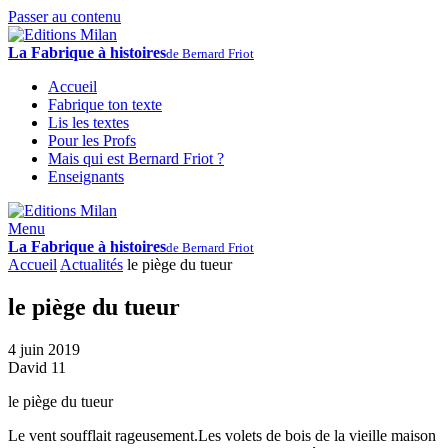
Passer au contenu
La Fabrique à histoires
de Bernard Friot
Accueil
Fabrique ton texte
Lis les textes
Pour les Profs
Mais qui est Bernard Friot ?
Enseignants
Menu
La Fabrique à histoires
de Bernard Friot
Accueil
Actualités
le piège du tueur
le piège du tueur
4 juin 2019
David 11
le piège du tueur
Le vent soufflait rageusement.Les volets de bois de la vieille maison