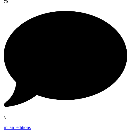
70
3
milan_editions