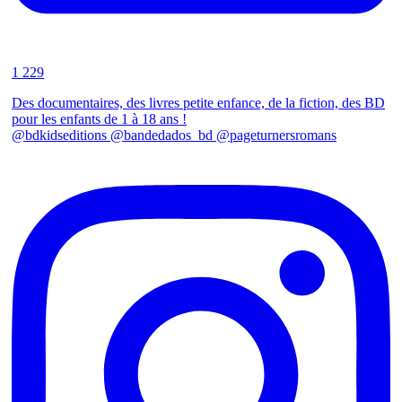
1 229
Des documentaires, des livres petite enfance, de la fiction, des BD
pour les enfants de 1 à 18 ans !
@bdkidseditions @bandedados_bd @pageturnersromans