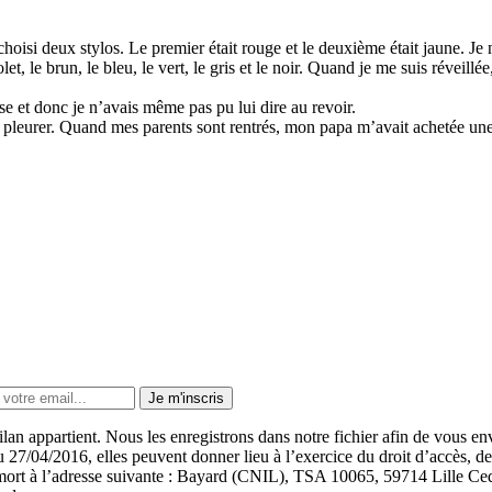
a choisi deux stylos. Le premier était rouge et le deuxième était jaune. J
et, le brun, le bleu, le vert, le gris et le noir. Quand je me suis réveillée,
sse et donc je n’avais même pas pu lui dire au revoir.
e de pleurer. Quand mes parents sont rentrés, mon papa m’avait achetée une
Je m'inscris
lan appartient. Nous les enregistrons dans notre fichier afin de vous 
7/04/2016, elles peuvent donner lieu à l’exercice du droit d’accès, de r
 la mort à l’adresse suivante : Bayard (CNIL), TSA 10065, 59714 Lille 