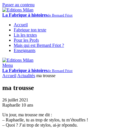
Passer au contenu
La Fabrique à histoires
de Bernard Friot
Accueil
Fabrique ton texte
Lis les textes
Pour les Profs
Mais qui est Bernard Friot ?
Enseignants
Menu
La Fabrique à histoires
de Bernard Friot
Accueil
Actualités
ma trousse
ma trousse
26 juillet 2021
Raphaelle 10 ans
Un jour, ma trousse me dit :
– Raphaelle, tu as trop de stylos, tu m’étouffes !
– Quoi ? J’ai trop de stylos, ai-je répondu.