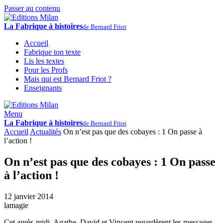
Passer au contenu
La Fabrique à histoires
de Bernard Friot
Accueil
Fabrique ton texte
Lis les textes
Pour les Profs
Mais qui est Bernard Friot ?
Enseignants
Menu
La Fabrique à histoires
de Bernard Friot
Accueil
Actualités
On n’est pas que des cobayes : 1 On passe à
l’action !
On n’est pas que des cobayes : 1 On passe
à l’action !
12 janvier 2014
lamagie
Cet après-midi, Agathe, David et Vincent regardèrent les messages