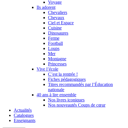
Voyage
Ils adorent
Chevaliers
Chevaux
Ciel et Espace
Cuisine
Dinosaures
Ferme
Football
Loups
Mer
Montagne
Princesses
Vive l’école
C’est la rentrée !
Fiches pédagogiques
Titres recommandés par l’Éducation
nationale
40 ans à lire ensemble
Nos livres iconiques
Nos nouveautés Coups de cœur
Actualités
Catalogues
Enseignants