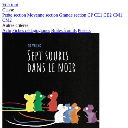
Voir tout
Classe
Petite section
Moyenne section
Grande section
CP
CE1
CE2
CM1
CM2
Autres critères
Actu
Fiches pédagogiques
Boîtes à outils
Posters