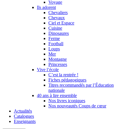
Voyage
Ils adorent
Chevaliers
Chevaux
Ciel et Espace
Cuisine
Dinosaures
Ferme
Football
Loups
Mer
Montagne
Princesses
Vive l’école
C’est la rentrée !
Fiches pédagogiques
Titres recommandés par l’Éducation
nationale
40 ans à lire ensemble
Nos livres iconiques
Nos nouveautés Coups de cœur
Actualités
Catalogues
Enseignants