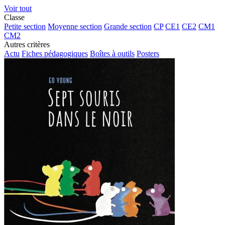
Voir tout
Classe
Petite section
Moyenne section
Grande section
CP
CE1
CE2
CM1
CM2
Autres critères
Actu
Fiches pédagogiques
Boîtes à outils
Posters