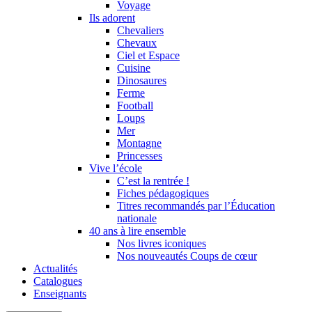
Voyage
Ils adorent
Chevaliers
Chevaux
Ciel et Espace
Cuisine
Dinosaures
Ferme
Football
Loups
Mer
Montagne
Princesses
Vive l’école
C’est la rentrée !
Fiches pédagogiques
Titres recommandés par l’Éducation
nationale
40 ans à lire ensemble
Nos livres iconiques
Nos nouveautés Coups de cœur
Actualités
Catalogues
Enseignants