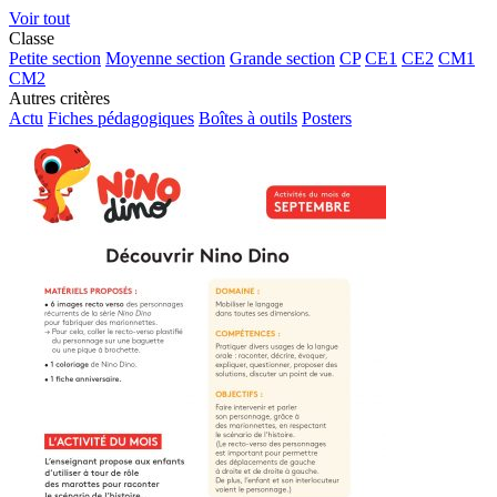
Voir tout
Classe
Petite section
Moyenne section
Grande section
CP
CE1
CE2
CM1
CM2
Autres critères
Actu
Fiches pédagogiques
Boîtes à outils
Posters