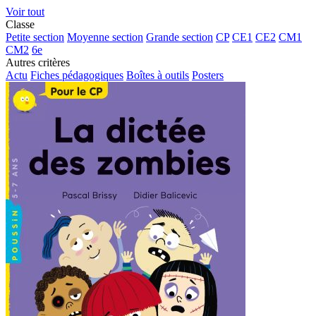
Voir tout
Classe
Petite section
Moyenne section
Grande section
CP
CE1
CE2
CM1
CM2
6e
Autres critères
Actu
Fiches pédagogiques
Boîtes à outils
Posters