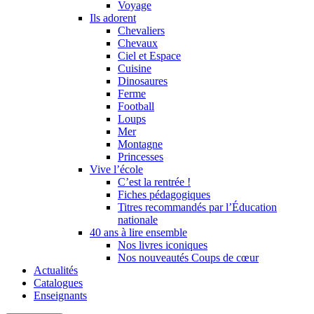
Voyage
Ils adorent
Chevaliers
Chevaux
Ciel et Espace
Cuisine
Dinosaures
Ferme
Football
Loups
Mer
Montagne
Princesses
Vive l’école
C’est la rentrée !
Fiches pédagogiques
Titres recommandés par l’Éducation
nationale
40 ans à lire ensemble
Nos livres iconiques
Nos nouveautés Coups de cœur
Actualités
Catalogues
Enseignants