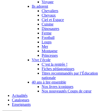
Voyage
Ils adorent
Chevaliers
Chevaux
Ciel et Espace
Cuisine
Dinosaures
Ferme
Football
Loups
Mer
Montagne
Princesses
Vive l’école
C’est la rentrée !
Fiches pédagogiques
Titres recommandés par l’Éducation
nationale
40 ans à lire ensemble
Nos livres iconiques
Nos nouveautés Coups de cœur
Actualités
Catalogues
Enseignants