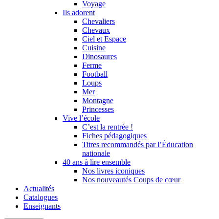
Voyage
Ils adorent
Chevaliers
Chevaux
Ciel et Espace
Cuisine
Dinosaures
Ferme
Football
Loups
Mer
Montagne
Princesses
Vive l’école
C’est la rentrée !
Fiches pédagogiques
Titres recommandés par l’Éducation
nationale
40 ans à lire ensemble
Nos livres iconiques
Nos nouveautés Coups de cœur
Actualités
Catalogues
Enseignants