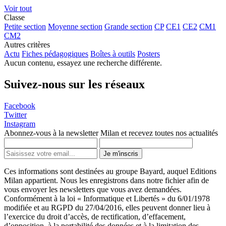
Voir tout
Classe
Petite section
Moyenne section
Grande section
CP
CE1
CE2
CM1
CM2
Autres critères
Actu
Fiches pédagogiques
Boîtes à outils
Posters
Aucun contenu, essayez une recherche différente.
Suivez-nous sur les réseaux
Facebook
Twitter
Instagram
Abonnez-vous à la newsletter Milan et recevez toutes nos actualités
Je m'inscris
Ces informations sont destinées au groupe Bayard, auquel Editions
Milan appartient. Nous les enregistrons dans notre fichier afin de
vous envoyer les newsletters que vous avez demandées.
Conformément à la loi « Informatique et Libertés » du 6/01/1978
modifiée et au RGPD du 27/04/2016, elles peuvent donner lieu à
l’exercice du droit d’accès, de rectification, d’effacement,
d’opposition, à la portabilité des données et à la limitation des