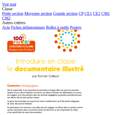
Voir tout
Classe
Petite section
Moyenne section
Grande section
CP
CE1
CE2
CM1
CM2
Autres critères
Actu
Fiches pédagogiques
Boîtes à outils
Posters