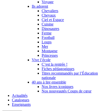
Voyage
Ils adorent
Chevaliers
Chevaux
Ciel et Espace
Cuisine
Dinosaures
Ferme
Football
Loups
Mer
Montagne
Princesses
Vive l’école
C’est la rentrée !
Fiches pédagogiques
Titres recommandés par l’Éducation
nationale
40 ans à lire ensemble
Nos livres iconiques
Nos nouveautés Coups de cœur
Actualités
Catalogues
Enseignants