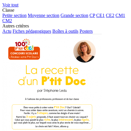
Voir tout
Classe
Petite section
Moyenne section
Grande section
CP
CE1
CE2
CM1
CM2
Autres critères
Actu
Fiches pédagogiques
Boîtes à outils
Posters