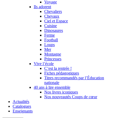
Voyage
Ils adorent
Chevaliers
Chevaux
Ciel et Espace
Cuisine
Dinosaures
Ferme
Football
Loups
Mer
Montagne
Princesses
Vive l’école
C’est la rentrée !
Fiches pédagogiques
Titres recommandés par l’Éducation
nationale
40 ans à lire ensemble
Nos livres iconiques
Nos nouveautés Coups de cœur
Actualités
Catalogues
Enseignants