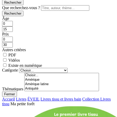
Rechercher
Que recherchez-vous ?
Rechercher
Âge
Prix
Autres critères
PDF
Vidéos
Existe en numérique
Catégorie
Thématiques
Fermer
Accueil
Livres
ÉVEIL
Livres tissu et livres bain
Collection Livres
tissu
Ma petite forêt