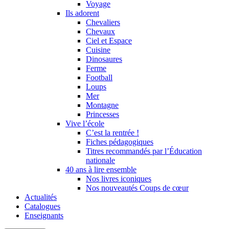
Voyage
Ils adorent
Chevaliers
Chevaux
Ciel et Espace
Cuisine
Dinosaures
Ferme
Football
Loups
Mer
Montagne
Princesses
Vive l’école
C’est la rentrée !
Fiches pédagogiques
Titres recommandés par l’Éducation
nationale
40 ans à lire ensemble
Nos livres iconiques
Nos nouveautés Coups de cœur
Actualités
Catalogues
Enseignants