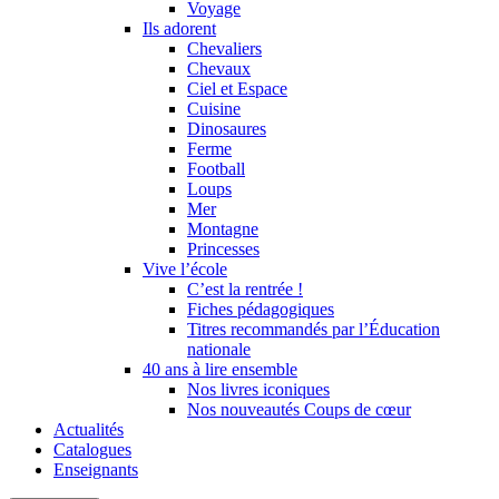
Voyage
Ils adorent
Chevaliers
Chevaux
Ciel et Espace
Cuisine
Dinosaures
Ferme
Football
Loups
Mer
Montagne
Princesses
Vive l’école
C’est la rentrée !
Fiches pédagogiques
Titres recommandés par l’Éducation
nationale
40 ans à lire ensemble
Nos livres iconiques
Nos nouveautés Coups de cœur
Actualités
Catalogues
Enseignants