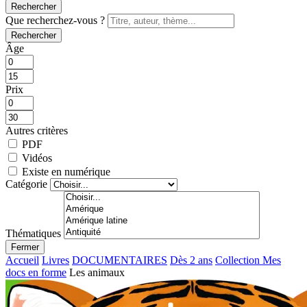
Rechercher
Que recherchez-vous ?
Rechercher
Âge
Prix
Autres critères
PDF
Vidéos
Existe en numérique
Catégorie
Thématiques
Fermer
Accueil
Livres
DOCUMENTAIRES
Dès 2 ans
Collection Mes
docs en forme
Les animaux