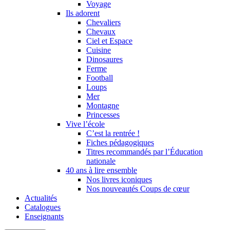
Voyage
Ils adorent
Chevaliers
Chevaux
Ciel et Espace
Cuisine
Dinosaures
Ferme
Football
Loups
Mer
Montagne
Princesses
Vive l’école
C’est la rentrée !
Fiches pédagogiques
Titres recommandés par l’Éducation
nationale
40 ans à lire ensemble
Nos livres iconiques
Nos nouveautés Coups de cœur
Actualités
Catalogues
Enseignants