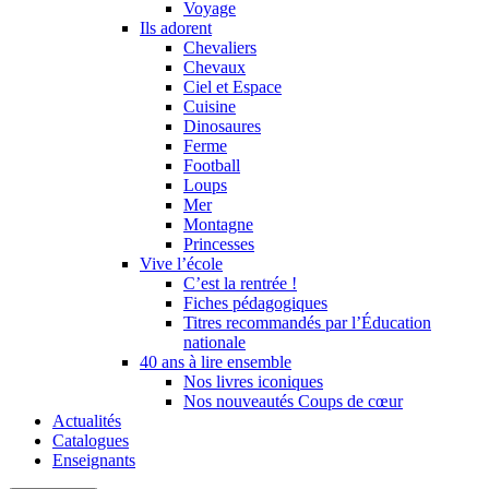
Voyage
Ils adorent
Chevaliers
Chevaux
Ciel et Espace
Cuisine
Dinosaures
Ferme
Football
Loups
Mer
Montagne
Princesses
Vive l’école
C’est la rentrée !
Fiches pédagogiques
Titres recommandés par l’Éducation
nationale
40 ans à lire ensemble
Nos livres iconiques
Nos nouveautés Coups de cœur
Actualités
Catalogues
Enseignants