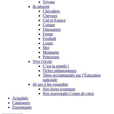
Voyage
Ils adorent
Chevaliers
Chevaux
Ciel et Espace
Cuisine
Dinosaures
Ferme
Football
Loups
Mer
Montagne
Princesses
Vive l’école
C’est la rentrée !
Fiches pédagogiques
Titres recommandés par l’Éducation
nationale
40 ans à lire ensemble
Nos livres iconiques
Nos nouveautés Coups de cœur
Actualités
Catalogues
Enseignants