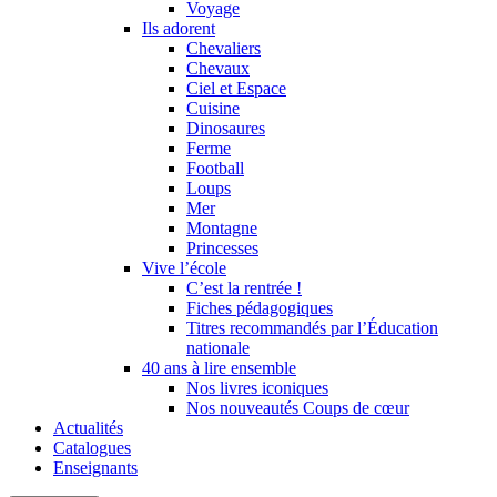
Voyage
Ils adorent
Chevaliers
Chevaux
Ciel et Espace
Cuisine
Dinosaures
Ferme
Football
Loups
Mer
Montagne
Princesses
Vive l’école
C’est la rentrée !
Fiches pédagogiques
Titres recommandés par l’Éducation
nationale
40 ans à lire ensemble
Nos livres iconiques
Nos nouveautés Coups de cœur
Actualités
Catalogues
Enseignants