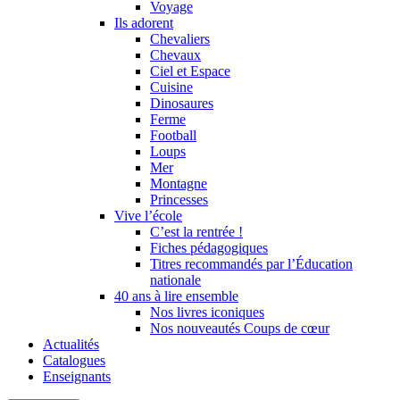
Voyage
Ils adorent
Chevaliers
Chevaux
Ciel et Espace
Cuisine
Dinosaures
Ferme
Football
Loups
Mer
Montagne
Princesses
Vive l’école
C’est la rentrée !
Fiches pédagogiques
Titres recommandés par l’Éducation
nationale
40 ans à lire ensemble
Nos livres iconiques
Nos nouveautés Coups de cœur
Actualités
Catalogues
Enseignants