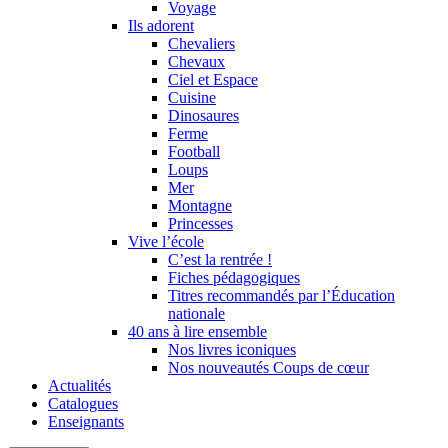
Voyage
Ils adorent
Chevaliers
Chevaux
Ciel et Espace
Cuisine
Dinosaures
Ferme
Football
Loups
Mer
Montagne
Princesses
Vive l’école
C’est la rentrée !
Fiches pédagogiques
Titres recommandés par l’Éducation
nationale
40 ans à lire ensemble
Nos livres iconiques
Nos nouveautés Coups de cœur
Actualités
Catalogues
Enseignants