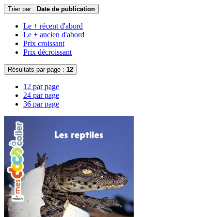
Trier par :
Date de publication
Le + récent d'abord
Le + ancien d'abord
Prix croissant
Prix décroissant
Résultats par page :
12
12 par page
24 par page
36 par page