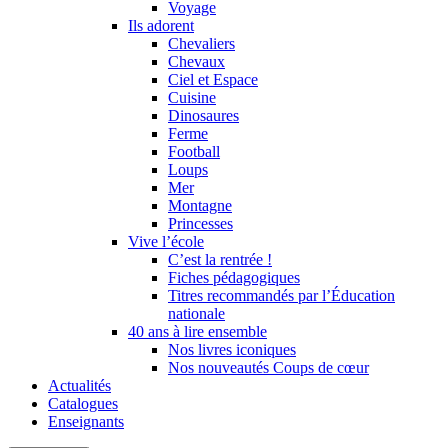
Voyage
Ils adorent
Chevaliers
Chevaux
Ciel et Espace
Cuisine
Dinosaures
Ferme
Football
Loups
Mer
Montagne
Princesses
Vive l’école
C’est la rentrée !
Fiches pédagogiques
Titres recommandés par l’Éducation
nationale
40 ans à lire ensemble
Nos livres iconiques
Nos nouveautés Coups de cœur
Actualités
Catalogues
Enseignants