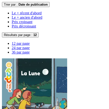
Trier par :
Date de publication
Le + récent d'abord
Le + ancien d'abord
Prix croissant
Prix décroissant
Résultats par page :
12
12 par page
24 par page
36 par page