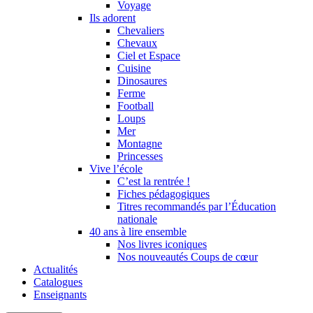
Voyage
Ils adorent
Chevaliers
Chevaux
Ciel et Espace
Cuisine
Dinosaures
Ferme
Football
Loups
Mer
Montagne
Princesses
Vive l’école
C’est la rentrée !
Fiches pédagogiques
Titres recommandés par l’Éducation
nationale
40 ans à lire ensemble
Nos livres iconiques
Nos nouveautés Coups de cœur
Actualités
Catalogues
Enseignants