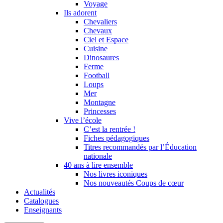
Voyage
Ils adorent
Chevaliers
Chevaux
Ciel et Espace
Cuisine
Dinosaures
Ferme
Football
Loups
Mer
Montagne
Princesses
Vive l’école
C’est la rentrée !
Fiches pédagogiques
Titres recommandés par l’Éducation
nationale
40 ans à lire ensemble
Nos livres iconiques
Nos nouveautés Coups de cœur
Actualités
Catalogues
Enseignants