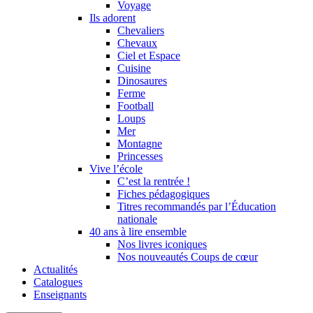
Voyage
Ils adorent
Chevaliers
Chevaux
Ciel et Espace
Cuisine
Dinosaures
Ferme
Football
Loups
Mer
Montagne
Princesses
Vive l’école
C’est la rentrée !
Fiches pédagogiques
Titres recommandés par l’Éducation
nationale
40 ans à lire ensemble
Nos livres iconiques
Nos nouveautés Coups de cœur
Actualités
Catalogues
Enseignants